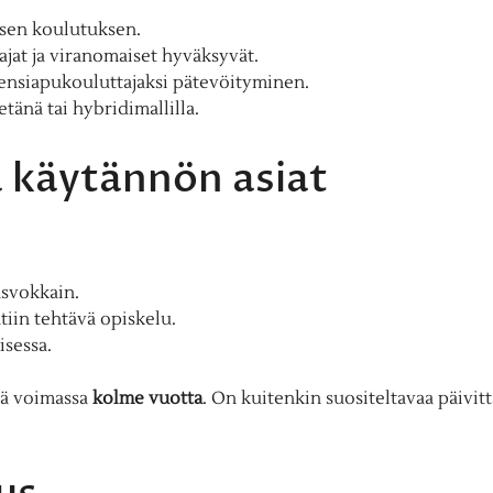
lisen koulutuksen.
tajat ja viranomaiset hyväksyvät.
 ensiapukouluttajaksi pätevöityminen.
tänä tai hybridimallilla.
 käytännön asiat
asvokkain.
tiin tehtävä opiskelu.
isessa.
nsä voimassa
kolme vuotta
. On kuitenkin suositeltavaa päivit