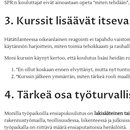
SPR:n kouluttajat eivät ainoastaan opeta “miten tehdään”
3. Kurssit lisäävät itse
Hätätilanteessa oikeanlainen reagointi ei tapahdu vaistoma
käytännön harjoittein, miten toimia tehokkaasti ja rauhallis
Moni kurssin käynyt kertoo, että koulutus lisäsi heidän ro
“En ollut koskaan ennen elvyttänyt, mutta nyt tuntuu, 
“Kurssin jälkeen ymmärrän, miten tärkeä rooli maalli
4. Tärkeä osa työturvall
Monilla työpaikoilla ensiapukoulutus on
lakisääteinen t
rakennustyömailla, teollisuudessa, liikenteessä ja julkisis
työpaikalla on riittävä määrä ensiaputaitoisia henkilöitä.