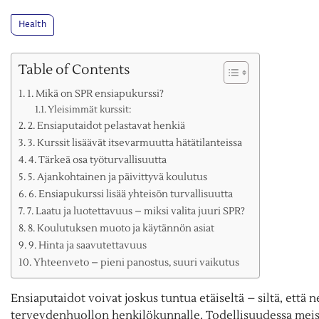
Health
Table of Contents
1. Mikä on SPR ensiapukurssi?
Yleisimmät kurssit:
2. Ensiaputaidot pelastavat henkiä
3. Kurssit lisäävät itsevarmuutta hätätilanteissa
4. Tärkeä osa työturvallisuutta
5. Ajankohtainen ja päivittyvä koulutus
6. Ensiapukurssi lisää yhteisön turvallisuutta
7. Laatu ja luotettavuus – miksi valita juuri SPR?
8. Koulutuksen muoto ja käytännön asiat
9. Hinta ja saavutettavuus
Yhteenveto – pieni panostus, suuri vaikutus
Ensiaputaidot voivat joskus tuntua etäiseltä – siltä, että n
terveydenhuollon henkilökunnalle. Todellisuudessa meist