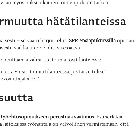
, vaan myös miksi jokainen toimenpide on tärkeä.
varmuutta hätätilanteissa
isesti – se vaatii harjoittelua.
SPR ensiapukurssilla
opitaan
esti, vaikka tilanne olisi stressaava.
hkeuttaan ja valmiutta toimia tositilanteessa:
että voisin toimia tilanteessa, jos tarve tulisi.”
kkoauttajalla on.”
isuutta
ai työehtosopimukseen perustuva vaatimus
. Esimerkiksi
sa laitoksissa työnantaja on velvollinen varmistamaan, että