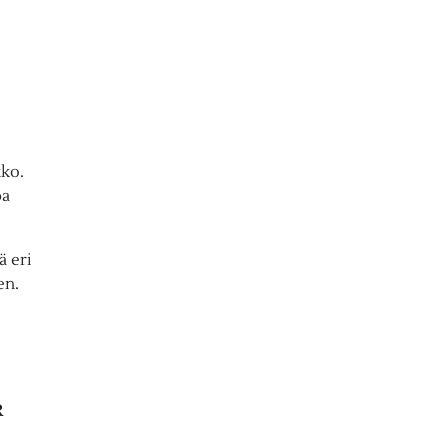
kko.
pa
ä eri
en.
R