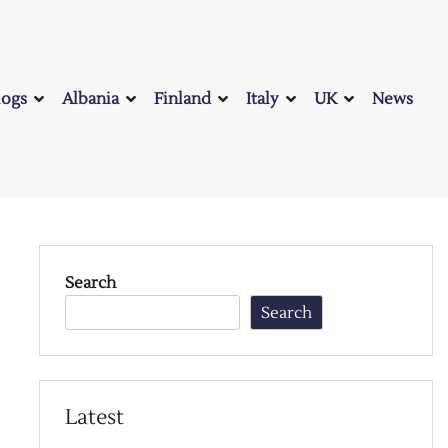
logs
Albania
Finland
Italy
UK
News
Search
Search
Latest