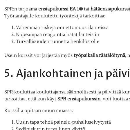
SPR:n tarjoama
ensiapukurssi EA 1®
tai
hätäensiapukurssi
Työnantajalle koulutettu työntekijä tarkoittaa:
Vähemmän riskejä onnettomuustilanteissa
Nopeampaa reagointia hätätilanteisiin
Turvallisuuden tunnetta henkilöstölle
Usein kurssit voi järjestää myös
työpaikalla räätälöitynä
, 
5. Ajankohtainen ja päiv
SPR kouluttaa kouluttajansa säännöllisesti ja päivittää ku
tarkoittaa, että kun käyt
SPR ensiapukurssin
, voit luottaa
Kurssilla opitaan muun muassa:
Uusin tapa tehdä painelu-puhalluselvytystä
Sydäniskurin turvallinen käyttö