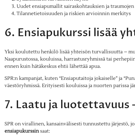
Uudet ensiapumallit sairaskohtauksien ja traumojen 
Tilannetietoisuuden ja riskien arvioinnin merkitys
6. Ensiapukurssi lisää yh
Yksi koulutettu henkilö lisää yhteisön turvallisuutta – m
Naapurustossa, kouluissa, harrastusryhmissä tai perhepiir
ennen kuin hätäkeskus ehtii lähettää apua.
SPR:n kampanjat, kuten “Ensiaputaitoja jokaiselle” ja “Pun
väestöryhmissä. Erityisesti kouluissa ja nuorten parissa jä
7. Laatu ja luotettavuus –
SPR on virallinen, kansainvälisesti tunnustettu järjestö, j
ensiapukurssin
saat: