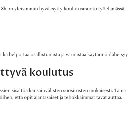
 8h
on yleisimmin hyväksytty koulutusmuoto työelämässä.
mikä helpottaa osallistumista ja varmistaa käytännönläheisy
ittyvä koulutus
rssien sisältöä kansainvälisten suositusten mukaisesti. Tämä
 siihen, että opit ajantasaiset ja tehokkaimmat tavat auttaa.