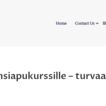
Home
Contact Us
B
nsiapukurssille – turvaa