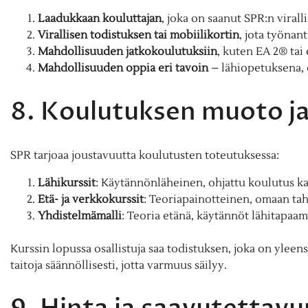
Laadukkaan kouluttajan
, joka on saanut SPR:n viral
Virallisen todistuksen tai mobiilikortin
, jota työnan
Mahdollisuuden jatkokoulutuksiin
, kuten EA 2® tai
Mahdollisuuden oppia eri tavoin
– lähiopetuksena, e
8. Koulutuksen muoto ja
SPR tarjoaa joustavuutta koulutusten toteutuksessa:
Lähikurssit
: Käytännönläheinen, ohjattu koulutus k
Etä- ja verkkokurssit
: Teoriapainotteinen, omaan tah
Yhdistelmämalli
: Teoria etänä, käytännöt lähitapaam
Kurssin lopussa osallistuja saa todistuksen, joka on ylee
taitoja säännöllisesti, jotta varmuus säilyy.