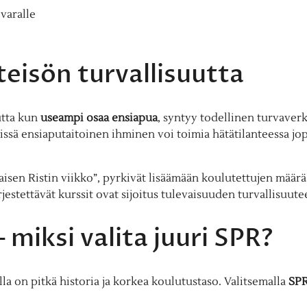
varalle
teisön turvallisuutta
utta kun
useampi osaa ensiapua
, syntyy todellinen turvaver
issä ensiaputaitoinen ihminen voi toimia hätätilanteessa jo
aisen Ristin viikko”, pyrkivät lisäämään koulutettujen määrä
rjestettävät kurssit ovat sijoitus tulevaisuuden turvallisuute
 miksi valita juuri SPR?
olla on pitkä historia ja korkea koulutustaso. Valitsemalla
SP