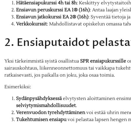
Hätäensiapukurssi 4h tai 8h
: Keskittyy elvytystaitoih
Ensiavun peruskurssi EA 1® (16h)
: Antaa laajan ylei
Ensiavun jatkokurssi EA 2® (16h)
: Syventää tietoja ja
Verkkokurssit
: Mahdollistavat opiskelun omassa tahd
2. Ensiaputaidot pelast
Yksi tärkeimmistä syistä osallistua
SPR ensiapukurssille
on
sairauskohtaus, liikenneonnettomuus tai vaikkapa tukehtu
ratkaisevasti, jos paikalla on joku, joka osaa toimia.
Esimerkiksi:
Sydänpysähdyksessä
elvytysten aloittaminen ensim
selviytymismahdollisuudet
.
Verenvuodon tyrehdyttäminen
voi estää uhrin men
Tukehtumisen ensiapu
voi pelastaa lapsen hengen 